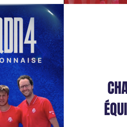
CH
ÉQU